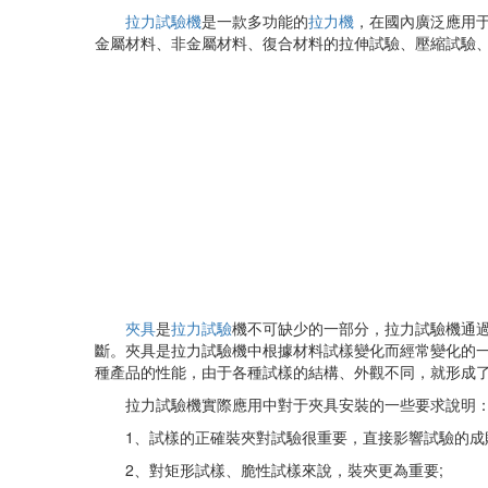
拉力試驗機
是一款多功能的
拉力機
，在國內廣
金屬材料、非金屬材料、復合材料的拉伸試驗、壓縮試驗、彎
夾具
是
拉力試驗
機不可缺少的一部分，拉力試驗機通過夾
斷。夾具是拉力試驗機中根據材料試樣變化而經常變化的一個
種產品的性能，由于各種試樣的結構、外觀不同，就形成了夾具結
拉力試驗機實際應用中對于夾具安裝的一些要求說明
1、試樣的正確裝夾對試驗很重要，直接影響試驗
2、對矩形試樣、脆性試樣來說，裝夾更為重要;