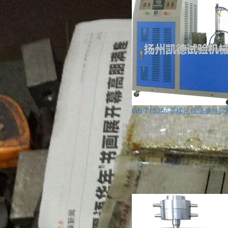
GB/T15256多樣法低溫脆性