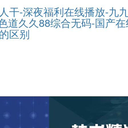
人干-深夜福利在线播放-九九
-一本色道久久88综合无码-国
区的区别