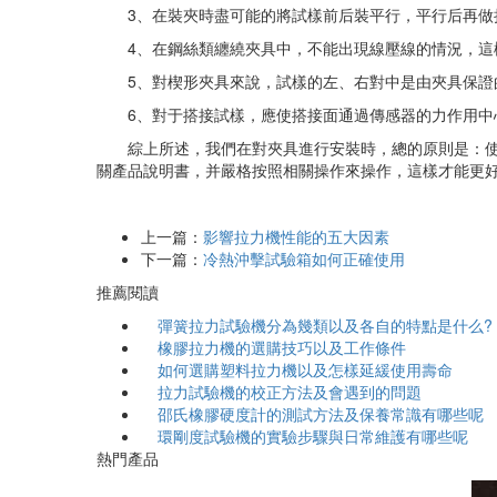
3、在裝夾時盡可能的將試樣前后裝平行，平行后再做
4、在鋼絲類纏繞夾具中，不能出現線壓線的情況，
5、對楔形夾具來說，試樣的左、右對中是由夾具保證
6、對于搭接試樣，應使搭接面通過傳感器的力作用中
綜上所述，我們在對夾具進行安裝時，總
關產品說明書，并嚴格按照相關操作來操作，這樣才能
上一篇：
影響拉力機性能的五大因素
下一篇：
冷熱沖擊試驗箱如何正確使用
推薦閱讀
彈簧拉力試驗機分為幾類以及各自的特點是什么?
橡膠拉力機的選購技巧以及工作條件
如何選購塑料拉力機以及怎樣延緩使用壽命
拉力試驗機的校正方法及會遇到的問題
邵氏橡膠硬度計的測試方法及保養常識有哪些呢
環剛度試驗機的實驗步驟與日常維護有哪些呢
熱門產品