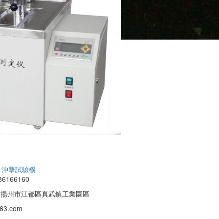
沖擊試驗機
6166160
省揚州市江都區真武鎮工業園區
63.com