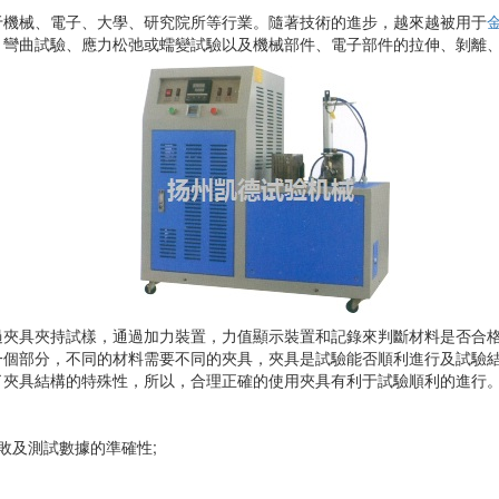
泛應用于機械、電子、大學、研究院所等行業。隨著技術的進步，越來越被用于
曲試驗、應力松弛或蠕變試驗以及機械部件、電子部件的拉伸、剝離、
具夾持試樣，通過加力裝置，力值顯示裝置和記錄來判斷材料是否合格和
部分，不同的材料需要不同的夾具，夾具是試驗能否順利進行及
構的特殊性，所以，合理正確的使用夾具有利于試驗順利的進行
：
的成敗及測試數據的準確性;