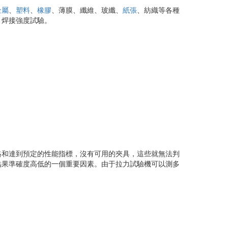
金屬
、
塑料
、
橡膠
、薄膜、纖維、玻纖、
紙張
、紡織等各種
焊接強度試驗。
達到預定的性能指標，沒有可用的夾具，這些就無法判
試驗結果準確度高低的一個重要因素。由于拉力試驗機可以測多
。